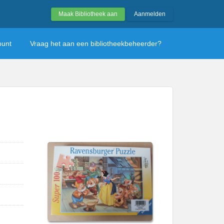
Maak Bibliotheek aan
Aanmelden
ount
Vraag het aan een bibliotheekbeheerder?