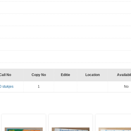
Call No
Copy No
Editie
Location
Availabil
0 stukjes
1
No