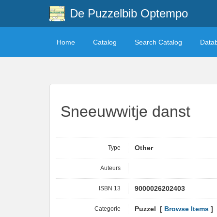
De Puzzelbib Optempo
Home
Catalog
Search Catalog
Data
Sneeuwwitje danst
Type
Other
Auteurs
ISBN 13
9000026202403
Categorie
Puzzel [
Browse Items
]