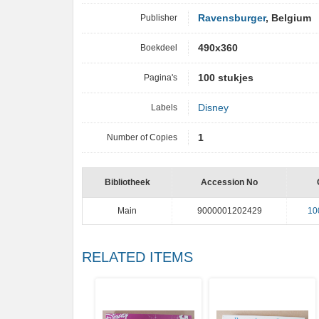
Publisher
Ravensburger
, Belgium
Boekdeel
490x360
Pagina's
100 stukjes
Labels
Disney
Number of Copies
1
Bibliotheek
Accession No
Main
9000001202429
10
RELATED ITEMS