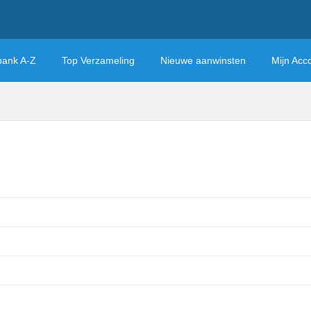
bank A-Z
Top Verzameling
Nieuwe aanwinsten
Mijn Acc